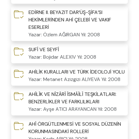
EDİRNE II. BEYAZIT DAR’ÜŞ-ŞİFA’SI
HEKİMLERİNDEN AHİ ÇELEBİ VE VAKIF
ESERLERİ
Yazar: Özlem AĞIRGAN
Yıl: 2008
SUFÎ VE SEYFÎ
Yazar: Bojidar ALEXIV
Yıl: 2008
AHİLİK KURALLARI VE TÜRK İDEOLOJİ YOLU
Yazar: Metanet Azizgizi ALIYEVA
Yıl: 2008
AHÎLÎK VE NÎZÂRÎ ÎSMÂÎLÎ TEŞKİLATLARI:
BENZERLİKLER VE FARKLILIKLARI
Yazar: Ayşe ATICI ARAYANCAN
Yıl: 2008
AHÎ ÖRGÜTLENMESİ VE SOSYAL DÜZENİN
KORUNMASINDAKİ ROLLERİ
Yazar: Kadir ARICI
Yıl: 2008