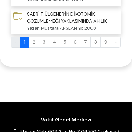
SABRÎ F. ÜLGENER’İN DİKOTOMİK
ÇÖZÜMLEMEĞİ YAKLAŞIMINDA AHİLİK
Yazar: Mustafa ARSLAN
Yıl: 2008
«
1
2
3
4
5
6
7
8
9
»
Vakıf Genel Merkezi
İlkbahar Mah. 608. Sok. No: 7 06550 Çankaya /