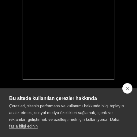
Bu proje T.C. Kültür ve Turizm Bakanlığı Telif Hakları Genel
Müdürlüğü'nün destekleriyle hazırlanmıştır.
Bu sitede kullanılan çerezler hakkında
Çerezleri, sitenin performans ve kullanımı hakkında bilgi toplayıp
analiz etmek, sosyal medya özellikleri sağlamak, içerik ve
reklamları geliştirmek ve özelleştirmek için kullanıyoruz.
Daha
Kültür ve Turizm Bakanlığı'nın desteği ile hazırlanan bu projenin içeriği
fazla bilgi edinin
hiçbir suretle Kültür ve Turizm Bakanlığı'nın görüşlerini yansıtmamakta
olup içerik ile ilgili tek sorumluluk Türk Dünyası Parlamenterler Vakfı'na